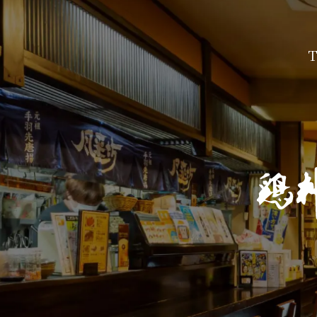
大阪・大国町の宴会は鶏料理・手羽先
『風来坊（ふうらいぼう）』へ