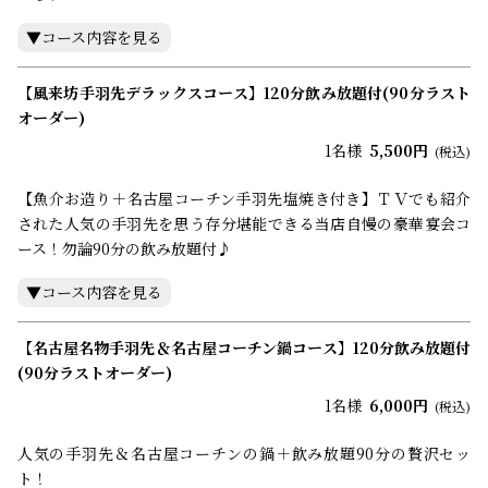
コース内容（8品）
・本日の付き出し
・鶏のレバ刺し風
【風来坊手羽先デラックスコース】120分飲み放題付(90分ラスト
・おまかせサラダ
オーダー)
・魚介お造り盛り合わせ
1名様
5,500円
(税込)
・手羽先唐揚げ
・みそ串カツ
【魚介お造り＋名古屋コーチン手羽先塩焼き付き】ＴＶでも紹介
・ピザ（マルゲリータ）
された人気の手羽先を思う存分堪能できる当店自慢の豪華宴会コ
・〆の一品
ース！勿論90分の飲み放題付♪
・デザート
★90分ラストオーダーの飲み放題付プランです。
コース内容（9品）
・本日の付き出し
・鶏のレバ刺し風
【名古屋名物手羽先＆名古屋コーチン鍋コース】120分飲み放題付
・おまかせサラダ
(90分ラストオーダー)
・魚介お造り盛り合わせ
1名様
6,000円
(税込)
・手羽先唐揚げ
・名古屋コーチン手羽先塩焼き
人気の手羽先＆名古屋コーチンの鍋＋飲み放題90分の贅沢セッ
・みそ串カツ
ト！