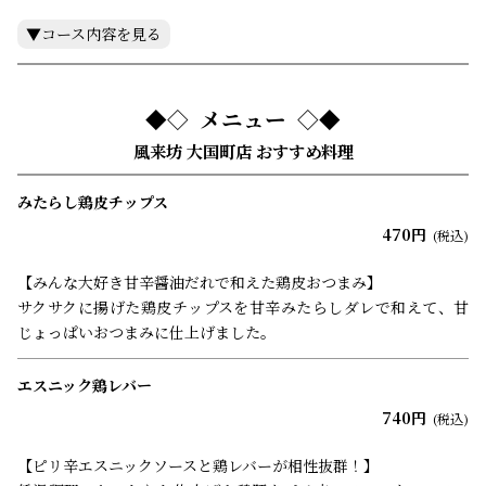
・ピザ（マルゲリータ）
・〆の一品
コース内容（7品）
・デザート
・お付きだし
★90分ラストオーダーの飲み放題付プランです。
・手羽先
・おまかせサラダ
メニュー
・名古屋コーチンもも塩焼き
風来坊 大国町店 おすすめ料理
・名古屋コーチン鍋
・〆のうどん又は雑炊
みたらし鶏皮チップス
・デザート
★90分ラストオーダーの飲み放題付プランです。
470円
(税込)
【みんな大好き甘辛醤油だれで和えた鶏皮おつまみ】
サクサクに揚げた鶏皮チップスを甘辛みたらしダレで和えて、甘
じょっぱいおつまみに仕上げました。
エスニック鶏レバー
740円
(税込)
【ピリ辛エスニックソースと鶏レバーが相性抜群！】