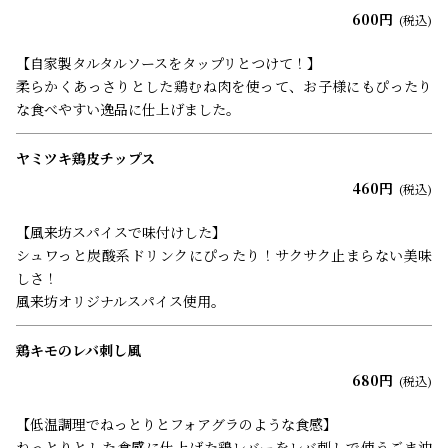
600円
(税込)
【自家製タルタルソースをタップリとつけて！】
柔らかくあっさりとした鶏むね肉を使って、お子様にもぴったり
な食べやすい逸品に仕上げました。
ヤミツキ鶏皮チップス
460円
(税込)
【風来坊スパイスで味付けした】
シュワっと炭酸系ドリンクにぴったり！サクサク止まらない美味
しさ！
風来坊オリジナルスパイス使用。
鶏キモのレバ刺し風
680円
(税込)
【低温調理でねっとりとフォアグラのような食感】
ねっとりとした食感に仕上げた鶏レバーをレバ刺しで使うごま油