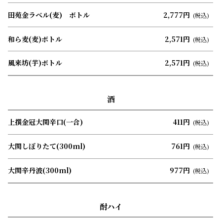
田苑金ラベル(麦) ボトル
2,777円
(税込)
和ら麦(麦)ボトル
2,571円
(税込)
風来坊(芋)ボトル
2,571円
(税込)
酒
上撰金冠大関辛口(一合)
411円
(税込)
大関しぼりたて(300ml)
761円
(税込)
大関辛丹波(300ml)
977円
(税込)
酎ハイ